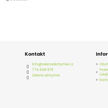
Z
á
Kontakt
Info
p
a
info
@
zelenaalchymie.cz
Obch
t
774 548 975
Podm
údaj
í
Zelená alchymie
Kont