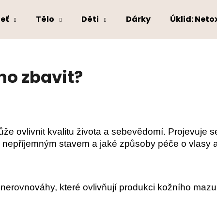
leť
Tělo
Děti
Dárky
Úklid: Net
Co potřebujete najít?
ho zbavit?
HLEDAT
Doporučujeme
že ovlivnit kvalitu života a sebevědomí. Projevuje s
o nepříjemným stavem a jaké způsoby péče o vlasy 
a nerovnováhy, které ovlivňují produkci kožního ma