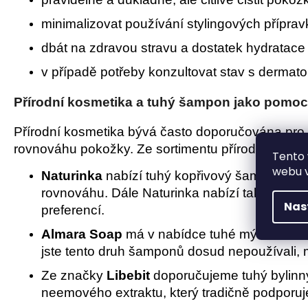
minimalizovat používání stylingových přípra
dbát na zdravou stravu a dostatek hydratace
v případě potřeby konzultovat stav s dermat
Přírodní kosmetika a tuhý šampon jako pomoc
Přírodní kosmetika bývá často doporučována pro p
rovnováhu pokožky. Ze sortimentu přírodních tuhý
Tento 
webu v
Naturinka
nabízí tuhý kopřivový šampon, kter
rovnováhu. Dále Naturinka nabízí také heřm
Nas
preferencí.
Almara Soap
má v nabídce tuhé mýdlové šam
jste tento druh šamponů dosud nepoužívali, mu
Ze značky
Libebit
doporučujeme tuhý bylin
neemového extraktu, který tradičně podporu