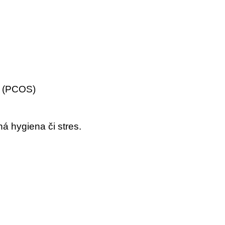
í (PCOS)
 hygiena či stres.