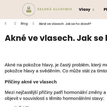
K
Přejít
na
o
Vlasy
P
obsah
Zpět
Zpět
š
do
do
í
Domů
Blog
Akné ve vlasech. Jak se ho zbavit?
k
obchodu
obchodu
Akné ve vlasech. Jak se 
Akné na pokožce hlavy, je častý problém, který mů
pokožce hlavy a svěděním. Co může stát za tímt
Příčiny akné ve vlasech
Mezi nejčastější příčiny patří hormonální změny 
objevit v souvislosti s těmito hormonálními stavy: