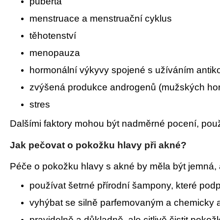
puberta
menstruace a menstruační cyklus
těhotenství
menopauza
hormonální výkyvy spojené s užíváním antik
zvýšená produkce androgenů (mužských horm
stres
Dalšími faktory mohou být nadměrné pocení, použ
Jak pečovat o pokožku hlavy při akné?
Péče o pokožku hlavy s akné by měla být jemná, 
používat šetrné přírodní šampony, které pod
vyhýbat se silně parfemovaným a chemicky 
pravidelně a důkladně, ale citlivě čistit pokož