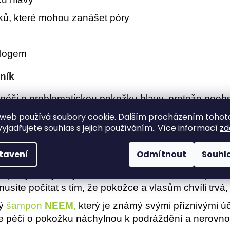
vků, které mohou zanášet póry
ologem
ník
éči o problematickou pokožku hlavy, protože neobsa
ch šamponů, které mohou přispět k péči o pokožku h
web používá soubory cookie. Dalším procházením tohot
yjadřujete souhlas s jejich používáním.. Více informací
zd
ý je známý svými příznivými účinky na pokožku hlavy
ánkový, levandulový a kávový tuhý šampon, které m
tavení
Odmítnout
Souhl
pony, který díky svému složení šetrně čistí a pom
síte počítat s tím, že pokožce a vlasům chvíli trvá,
ný
šampon
NEEM
,
který je známý svými příznivými ú
je péči o pokožku náchylnou k podráždění a nerovn