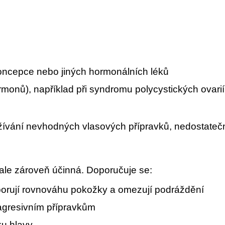
oncepce nebo jiných hormonálních léků
onů), například při syndromu polycystických ovari
ívání nevhodných vlasových přípravků, nedostatečná
ale zároveň účinná. Doporučuje se:
porují rovnováhu pokožky a omezují podráždění
agresivním přípravkům
ku hlavy