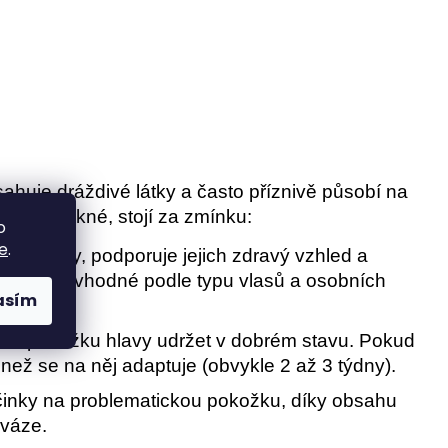
huje dráždivé látky a často příznivě působí na
lavy s akné, stojí za zmínku:
o
e
.
 a vlasy, podporuje jejich zdravý vzhled a
ohou být vhodné podle typu vlasů a osobních
asím
áhá pokožku hlavy udržet v dobrém stavu. Pokud
 než se na něj adaptuje (obvykle 2 až 3 týdny).
činky na problematickou pokožku, díky obsahu
ováze.