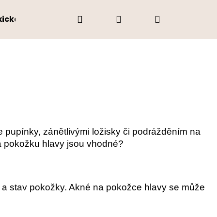
Hledat
Přihlášení
Nákupní
oxická domácnost
O mně
Blog
Prodáva
košík
e pupínky, zánětlivými ložisky či podrážděním na
a pokožku hlavy jsou vhodné?
zu a stav pokožky. Akné na pokožce hlavy se může