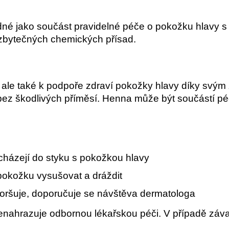
é jako součást pravidelné péče o pokožku hlavy s p
 zbytečných chemických přísad.
ale také k podpoře zdraví pokožky hlavy díky svým z
ty bez škodlivých příměsí. Henna může být součástí 
icházejí do styku s pokožkou hlavy
 pokožku vysušovat a dráždit
oršuje, doporučuje se návštěva dermatologa
enahrazuje odbornou lékařskou péči. V případě záva