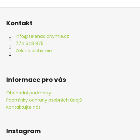
a
Z
j
á
Kontakt
í
p
t
a
info
@
zelenaalchymie.cz
?
t
774 548 975
í
Zelená alchymie
HLEDAT
Informace pro vás
Obchodní podmínky
D
Podmínky ochrany osobních údajů
o
Kontaktujte nás
p
o
r
Instagram
u