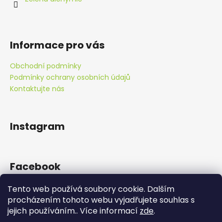
í
k
y
v
ý
Informace pro vás
p
i
Obchodní podmínky
s
Podmínky ochrany osobních údajů
u
Kontaktujte nás
Instagram
Facebook
Tento web používá soubory cookie. Dalším
procházením tohoto webu vyjadřujete souhlas s
jejich používáním.. Více informací
zde
.
Doprava zdarma od 890 Kč!