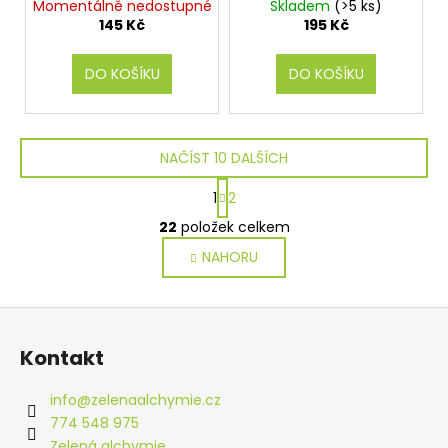
Momentálně nedostupné
Skladem
(>5 ks)
145 Kč
195 Kč
DO KOŠÍKU
DO KOŠÍKU
NAČÍST 10 DALŠÍCH
S
1
2
t
O
r
22
položek celkem
v
á
NAHORU
l
n
k
á
o
d
Z
v
a
á
á
c
Kontakt
n
p
í
í
p
a
info
@
zelenaalchymie.cz
r
t
774 548 975
v
Zelená alchymie