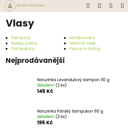
K
Přejít
Hledat
Náku
M
Přihlášen
na
o
obsah
Zpět
Zpět
košík
š
Vlasy
í
C
k
o
Šampony
Kondicionéry
Masky a séra
Vlasové oleje
p
Šampukony
Fixace a styling
o
Nejprodávanější
t
ř
e
Naturinka Levandulový šampon 110 g
b
Skladem
(2 ks)
u
145 Kč
j
e
Naturinka Pánský šampukon 60 g
t
Skladem
(3 ks)
e
195 Kč
n