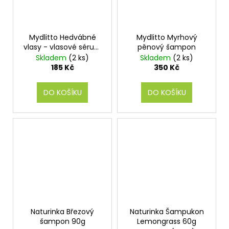
Mydlitto Hedvábné
Mydlitto Myrhový
vlasy - vlasové sérum
pěnový šampon
s hedvábím 60 ml
Skladem
(2 ks)
Skladem
(2 ks)
185 Kč
350 Kč
DO KOŠÍKU
DO KOŠÍKU
Naturinka Březový
Naturinka Šampukon
šampon 90g
Lemongrass 60g