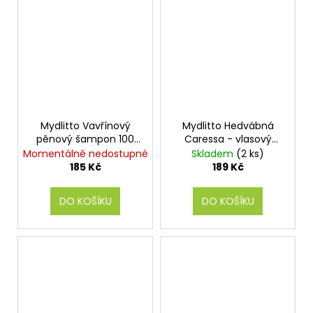
Mydlitto Vavřínový
Mydlitto Hedvábná
pěnový šampon 100
Caressa - vlasový
ml
balzám 80 ml
Momentálně nedostupné
Skladem
(2 ks)
185 Kč
189 Kč
DO KOŠÍKU
DO KOŠÍKU