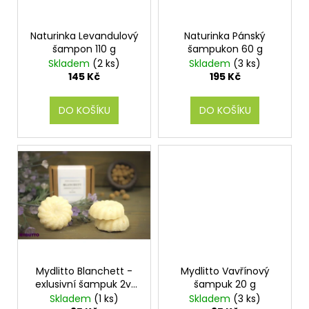
p
č
t
u
r
ů
j
o
Naturinka Levandulový
Naturinka Pánský
e
šampon 110 g
šampukon 60 g
d
m
Skladem
(2 ks)
Skladem
(3 ks)
u
e
145 Kč
195 Kč
k
t
DO KOŠÍKU
DO KOŠÍKU
ů
Mydlitto Blanchett -
Mydlitto Vavřínový
exlusivní šampuk 2v1
šampuk 20 g
20 g
Skladem
(1 ks)
Skladem
(3 ks)