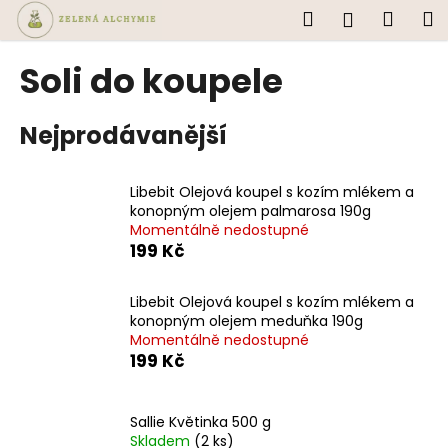
K
Přejít
Hledat
Náku
M
Přihlášen
na
o
obsah
Zpět
Zpět
košík
š
Soli do koupele
í
C
k
Nejprodávanější
o
p
o
Libebit Olejová koupel s kozím mlékem a
t
konopným olejem palmarosa 190g
Momentálně nedostupné
ř
199 Kč
e
b
Libebit Olejová koupel s kozím mlékem a
u
konopným olejem meduňka 190g
j
Momentálně nedostupné
199 Kč
e
t
e
Sallie Květinka 500 g
n
Skladem
(2 ks)