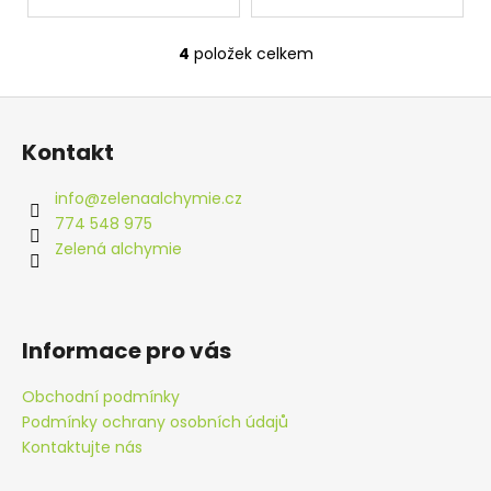
4
položek celkem
O
v
Z
l
á
á
Kontakt
d
p
a
a
info
@
zelenaalchymie.cz
c
t
774 548 975
í
í
Zelená alchymie
p
r
v
k
Informace pro vás
y
v
Obchodní podmínky
ý
Podmínky ochrany osobních údajů
p
i
Kontaktujte nás
s