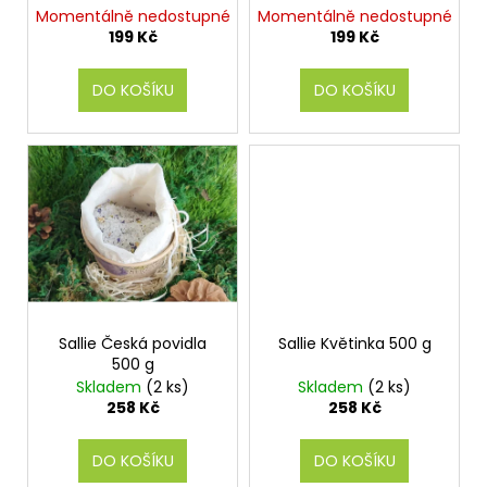
č
d
konopným olejem
konopným olejem
Momentálně nedostupné
Momentálně nedostupné
u
u
meduňka 190g
palmarosa 190g
199 Kč
199 Kč
j
k
e
t
DO KOŠÍKU
DO KOŠÍKU
m
ů
e
Sallie Česká povidla
Sallie Květinka 500 g
500 g
Skladem
(2 ks)
Skladem
(2 ks)
258 Kč
258 Kč
DO KOŠÍKU
DO KOŠÍKU