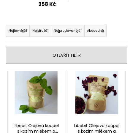
258 Kč
a
j
í
Ř
t
a
Nejlevnější
Nejdražší
Nejprodávanější
Abecedně
?
z
e
n
OTEVŘÍT FILTR
í
p
HLEDAT
V
r
ý
o
p
d
D
i
u
o
s
p
k
p
o
t
r
r
ů
o
Libebit Olejová koupel
Libebit Olejová koupel
u
s kozím mlékem a
s kozím mlékem a