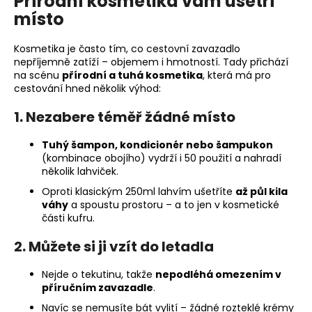
Přírodní kosmetika vám ušetří
č
u
místo
j
e
Kosmetika je často tím, co cestovní zavazadlo
m
nepříjemně zatíží – objemem i hmotností. Tady přichází
na scénu
přírodní a tuhá kosmetika
, která má pro
e
cestování hned několik výhod:
1. Nezabere téměř žádné místo
Tuhý šampon, kondicionér nebo šampukon
(kombinace obojího) vydrží i 50 použití a nahradí
několik lahviček.
Oproti klasickým 250ml lahvím ušetříte
až půl kila
váhy
a spoustu prostoru – a to jen v kosmetické
části kufru.
2. Můžete si ji vzít do letadla
Nejde o tekutinu, takže
nepodléhá omezením v
příručním zavazadle
.
Navíc se nemusíte bát vylití – žádné rozteklé krémy