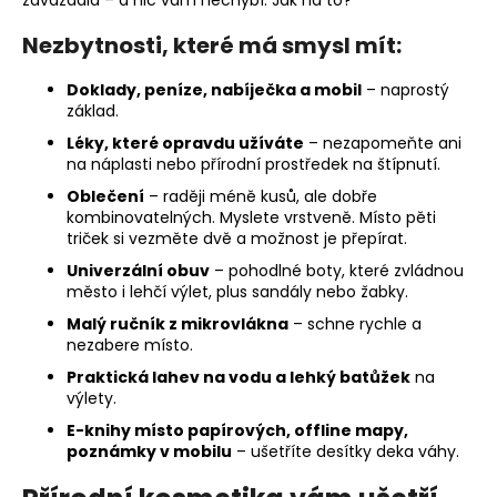
zavazadla – a nic vám nechybí. Jak na to?
a
Nezbytnosti, které má smysl mít:
j
í
Doklady, peníze, nabíječka a mobil
– naprostý
t
základ.
?
Léky, které opravdu užíváte
– nezapomeňte ani
na náplasti nebo přírodní prostředek na štípnutí.
Oblečení
– raději méně kusů, ale dobře
kombinovatelných. Myslete vrstveně. Místo pěti
triček si vezměte dvě a možnost je přepírat.
HLEDAT
Univerzální obuv
– pohodlné boty, které zvládnou
město i lehčí výlet, plus sandály nebo žabky.
Malý ručník z mikrovlákna
– schne rychle a
nezabere místo.
D
o
Praktická lahev na vodu a lehký batůžek
na
p
výlety.
o
E-knihy místo papírových, offline mapy,
r
poznámky v mobilu
– ušetříte desítky deka váhy.
u