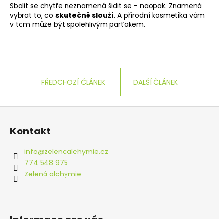
Sbalit se chytře neznamená šidit se – naopak. Znamená
vybrat to, co
skutečně slouží
. A přírodní kosmetika vám
v tom může být spolehlivým parťákem.
PŘEDCHOZÍ ČLÁNEK
DALŠÍ ČLÁNEK
Z
á
Kontakt
p
a
info
@
zelenaalchymie.cz
t
774 548 975
í
Zelená alchymie