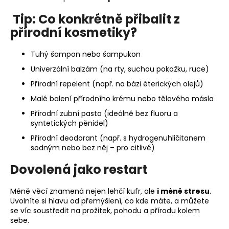
Tip: Co konkrétně přibalit z
přírodní kosmetiky?
Tuhý šampon nebo šampukon
Univerzální balzám (na rty, suchou pokožku, ruce)
Přírodní repelent (např. na bázi éterických olejů)
Malé balení přírodního krému nebo tělového másla
Přírodní zubní pasta (ideálně bez fluoru a
syntetických pěnidel)
Přírodní deodorant (např. s hydrogenuhličitanem
sodným nebo bez něj – pro citlivé)
Dovolená jako restart
Méně věcí znamená nejen lehčí kufr, ale
i méně stresu
.
Uvolníte si hlavu od přemýšlení, co kde máte, a můžete
se víc soustředit na prožitek, pohodu a přírodu kolem
sebe.