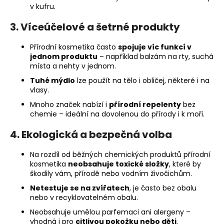
v kufru.
3. Víceúčelové a šetrné produkty
Přírodní kosmetika často
spojuje víc funkcí v
jednom produktu
– například balzám na rty, suchá
místa a nehty v jednom.
Tuhé mýdlo
lze použít na tělo i obličej, některé i na
vlasy.
Mnoho značek nabízí i
přírodní repelenty
bez
chemie – ideální na dovolenou do přírody i k moři.
4. Ekologická a bezpečná volba
Na rozdíl od běžných chemických produktů přírodní
kosmetika
neobsahuje toxické složky
, které by
škodily vám, přírodě nebo vodním živočichům.
Netestuje se na zvířatech
, je často bez obalu
nebo v recyklovatelném obalu.
Neobsahuje umělou parfemaci ani alergeny –
vhodná i pro
citlivou pokožku nebo děti
.