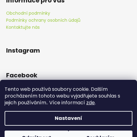
Informace pro vás
Obchodní podmínky
Podmínky ochrany osobních údajů
Kontaktujte nás
Instagram
Facebook
Tento web používá soubory cookie. Dalším
procházením tohoto webu vyjadřujete souhlas s
jejich používáním.. Více informací
zde
.
Doprava zdarma od 890 Kč!
Nastavení
Vytvořil Shoptet
Copyright 2026
Zelená alchymie
. Všechna práva