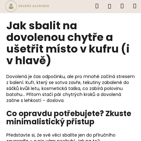
K
Přejít
Hledat
Náku
M
Přihlášen
na
o
obsah
Zpět
Zpět
košík
š
Jak sbalit na
í
C
dovolenou chytře a
k
o
ušetřit místo v kufru (i
p
v hlavě)
o
t
ř
Dovolená je čas odpočinku, ale pro mnohé začíná stresem
e
z balení. Kufr, který se sotva zavře, tekutiny zabalené do
sáčků kvůli letu, kosmetická taška, co zabírá polovinu
b
batohu… Přitom stačí pár chytrých kroků a dovolená
u
začne s lehkostí – doslova.
j
Co opravdu potřebujete? Zkuste
e
minimalistický přístup
t
e
Představte si, že své věci sbalíte jen do příručního
n