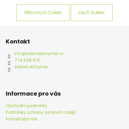
PŘEDCHOZÍ ČLÁNEK
DALŠÍ ČLÁNEK
Z
á
Kontakt
p
a
info
@
zelenaalchymie.cz
t
774 548 975
í
Zelená alchymie
Informace pro vás
Obchodní podmínky
Podmínky ochrany osobních údajů
Kontaktujte nás