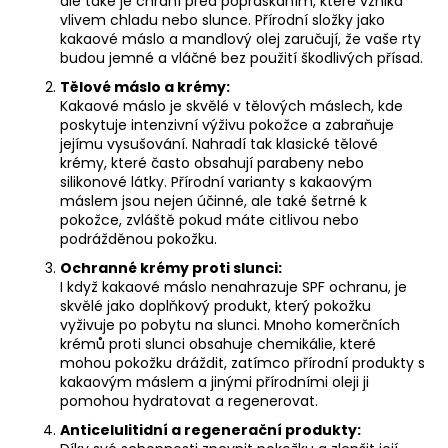
č
ale také je chrání před popraskáním, které vzniká
vlivem chladu nebo slunce. Přírodní složky jako
u
kakaové máslo a mandlový olej zaručují, že vaše rty
j
budou jemné a vláčné bez použití škodlivých přísad.
e
Tělové máslo a krémy:
m
Kakaové máslo je skvělé v tělových máslech, kde
e
poskytuje intenzivní výživu pokožce a zabraňuje
jejímu vysušování. Nahradí tak klasické tělové
krémy, které často obsahují parabeny nebo
silikonové látky. Přírodní varianty s kakaovým
máslem jsou nejen účinné, ale také šetrné k
pokožce, zvláště pokud máte citlivou nebo
podrážděnou pokožku.
Ochranné krémy proti slunci:
I když kakaové máslo nenahrazuje SPF ochranu, je
skvělé jako doplňkový produkt, který pokožku
vyživuje po pobytu na slunci. Mnoho komerčních
krémů proti slunci obsahuje chemikálie, které
mohou pokožku dráždit, zatímco přírodní produkty s
kakaovým máslem a jinými přírodními oleji ji
pomohou hydratovat a regenerovat.
Anticelulitidní a regenerační produkty: