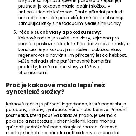
Díky své schopnosti zpevnit pokožku a zlepšit její
pružnost je kakaové máslo ideální složkou v
anticelulitidních krémech. Tento přírodní produkt
nahradí chemické přípravků, které často obsahují
stimulující látky s nežádoucími vedlejšími účinky.
Péče o suché vlasy a pokožku hlavy:
Kakaové máslo je skvělé i na vlasy, zejména pro
suché a poškozené kadeře. Přírodní vlasové masky a
kondicionéry s kakaovým máslem dokážou vlasy
regenerovat a navrátit jim přirozený lesk a hebkost.
Může nahradit silně parfémované komerční
produkty, které mohou vlasy zatěžovat
chemikáliemi.
Proč je kakaové máslo lepší než
syntetické složky?
Kakaové máslo je přírodní ingredience, která neobsahuje
parabeny, silikony, syntetické vůně nebo barviva. Přírodní
kosmetika, která používá kakaové máslo, je šetrná k
pokožce a nezatěžuje ji chemikáliemi, které mohou
způsobit podráždění nebo alergické reakce. Kakaové
máslo je bohaté na přírodní antioxidanty a esenciální