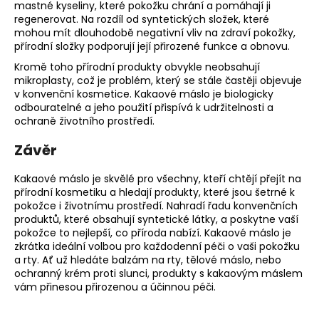
mastné kyseliny, které pokožku chrání a pomáhají ji
regenerovat. Na rozdíl od syntetických složek, které
mohou mít dlouhodobě negativní vliv na zdraví pokožky,
přírodní složky podporují její přirozené funkce a obnovu.
Kromě toho přírodní produkty obvykle neobsahují
mikroplasty, což je problém, který se stále častěji objevuje
v konvenční kosmetice. Kakaové máslo je biologicky
odbouratelné a jeho použití přispívá k udržitelnosti a
ochraně životního prostředí.
Závěr
Kakaové máslo je skvělé pro všechny, kteří chtějí přejít na
přírodní kosmetiku a hledají produkty, které jsou šetrné k
pokožce i životnímu prostředí. Nahradí řadu konvenčních
produktů, které obsahují syntetické látky, a poskytne vaší
pokožce to nejlepší, co příroda nabízí. Kakaové máslo je
zkrátka ideální volbou pro každodenní péči o vaši pokožku
a rty. Ať už hledáte balzám na rty, tělové máslo, nebo
ochranný krém proti slunci, produkty s kakaovým máslem
vám přinesou přirozenou a účinnou péči.