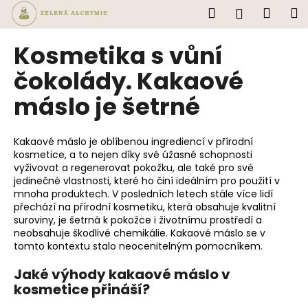
K
Přejít
Hledat
Náku
M
Přihlášen
na
o
obsah
Zpět
Zpět
košík
š
Kosmetika s vůní
í
C
čokolády. Kakaové
k
o
máslo je šetrné
p
o
Kakaové máslo je oblíbenou ingrediencí v přírodní
t
kosmetice, a to nejen díky své úžasné schopnosti
ř
vyživovat a regenerovat pokožku, ale také pro své
e
jedinečné vlastnosti, které ho činí ideálním pro použití v
mnoha produktech. V posledních letech stále více lidí
b
přechází na přírodní kosmetiku, která obsahuje kvalitní
u
suroviny, je šetrná k pokožce i životnímu prostředí a
j
neobsahuje škodlivé chemikálie. Kakaové máslo se v
tomto kontextu stalo neocenitelným pomocníkem.
e
t
Jaké výhody kakaové máslo v
e
kosmetice přináší?
n