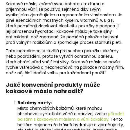
Kakaové máslo, známé svou bohatou texturou a
a
příjemnou vůní, se používá zejména díky svým
j
vynikajícím zjemňujícím a regeneračním vlastnostem. Je
plné esenciálních mastných kyselin, vitamínů A, E a F,
í
které pomáhají zlepšovat elasticitu pokožky a podporují
t
její přirozenou hydrataci. Kakaové máslo je také silný
?
antioxidant, což znamená, že pomáhá pokožce bojovat
proti volným radikálům a zpomaluje proces stárnutí pleti.
Tato ingredience je skvělá pro suchou pokožku, ekzémy
nebo podráždění, protože vytváří ochrannou bariéru,
která chrání před vnějšími vlivy. Kakaové máslo se navíc
rychle vstřebává a nezanechává na pokožce mastný film,
HLEDAT
což z něj činí ideální volbu pro každodenní použití.
Jaké konvenční produkty může
kakaové máslo nahradit?
D
o
Balzámy na rty:
p
Místo chemických balzámů, které mohou
o
obsahovat syntetické vůně a barviva, zvolte
přírodní
r
balzám s kakaovým máslem a vůní čokolády
. Tento
u
balzám nejenom že krásně hydratuje a zjemňuje rty,