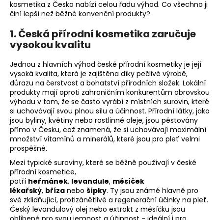
kosmetika z Česka nabízí celou řadu výhod. Co všechno ji
a
činí lepší než běžné konvenční produkty?
j
1. Česká přírodní kosmetika zaručuje
í
vysokou kvalitu
t
?
Jednou z hlavních výhod české přírodní kosmetiky je její
vysoká kvalita, která je zajištěna díky pečlivé výrobě,
důrazu na čerstvost a bohatství přírodních složek. Lokální
produkty mají oproti zahraničním konkurentům obrovskou
výhodu v tom, že se často vyrábí z místních surovin, které
si uchovávají svou plnou sílu a účinnost. Přírodní látky, jako
HLEDAT
jsou byliny, květiny nebo rostlinné oleje, jsou pěstovány
přímo v Česku, což znamená, že si uchovávají maximální
množství vitamínů a minerálů, které jsou pro pleť velmi
prospěšné.
D
Mezi typické suroviny, které se běžně používají v české
o
přírodní kosmetice,
p
patří
heřmánek
,
levandule
,
měsíček
o
lékařský
,
bříza
nebo
šípky
. Ty jsou známé hlavně pro
r
své zklidňující, protizánětlivé a regenerační účinky na pleť.
u
Český levandulový olej nebo extrakt z měsíčku jsou
oblíbené pro svou jemnost a účinnost - ideální i pro