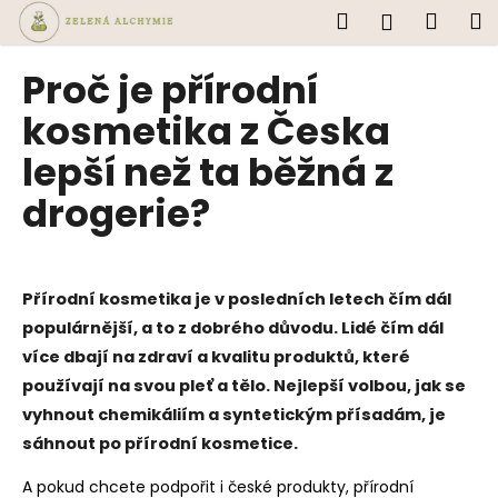
K
Přejít
Hledat
Náku
M
Přihlášen
na
o
obsah
Zpět
Zpět
košík
š
Proč je přírodní
í
C
kosmetika z Česka
k
o
lepší než ta běžná z
p
drogerie?
o
t
ř
e
Přírodní kosmetika je v posledních letech čím dál
b
populárnější, a to z dobrého důvodu. Lidé čím dál
u
více dbají na zdraví a kvalitu produktů, které
j
používají na svou pleť a tělo. Nejlepší volbou, jak se
e
vyhnout chemikáliím a syntetickým přísadám, je
t
sáhnout po přírodní kosmetice.
e
A pokud chcete podpořit i české produkty, přírodní
n