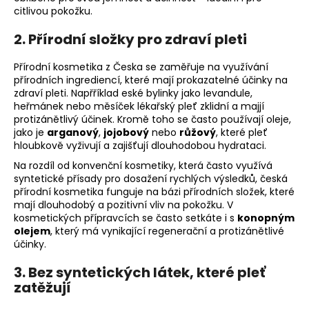
č
citlivou pokožku.
u
j
2. Přírodní složky pro zdraví pleti
e
m
Přírodní kosmetika z Česka se zaměřuje na využívání
e
přírodních ingrediencí, které mají prokazatelné účinky na
zdraví pleti. Napřříklad eské bylinky jako levandule,
heřmánek nebo měsíček lékařský pleť zklidní a majjí
protizánětlivý účinek. Kromě toho se často používají oleje,
jako je
arganový
,
jojobový
nebo
růžový
, které pleť
hloubkově vyživují a zajišťují dlouhodobou hydrataci.
Na rozdíl od konvenční kosmetiky, která často využívá
syntetické přísady pro dosažení rychlých výsledků, česká
přírodní kosmetika funguje na bázi přírodních složek, které
mají dlouhodobý a pozitivní vliv na pokožku. V
kosmetických přípravcích se často setkáte i s
konopným
olejem
, který má vynikající regenerační a protizánětlivé
účinky.
3. Bez syntetických látek, které pleť
zatěžují