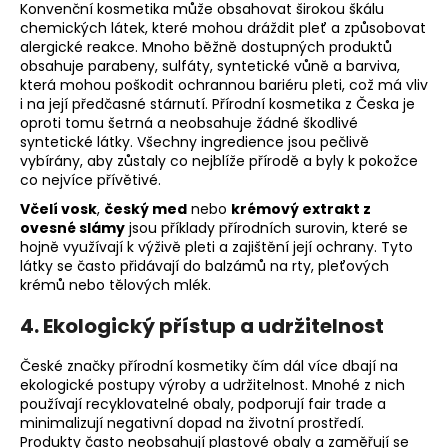
Konvenční kosmetika může obsahovat širokou škálu
chemických látek, které mohou dráždit pleť a způsobovat
alergické reakce. Mnoho běžně dostupných produktů
obsahuje parabeny, sulfáty, syntetické vůně a barviva,
která mohou poškodit ochrannou bariéru pleti, což má vliv
i na její předčasné stárnutí. Přírodní kosmetika z Česka je
oproti tomu šetrná a neobsahuje žádné škodlivé
syntetické látky. Všechny ingredience jsou pečlivě
vybírány, aby zůstaly co nejblíže přírodě a byly k pokožce
co nejvíce přívětivé.
Včelí vosk
,
český med
nebo
krémový extrakt z
ovesné slámy
jsou příklady přírodních surovin, které se
hojně využívají k výživě pleti a zajištění její ochrany. Tyto
látky se často přidávají do balzámů na rty, pleťových
krémů nebo tělových mlék.
4. Ekologický přístup a udržitelnost
České značky přírodní kosmetiky čím dál více dbají na
ekologické postupy výroby a udržitelnost. Mnohé z nich
používají recyklovatelné obaly, podporují fair trade a
minimalizují negativní dopad na životní prostředí.
Produkty často neobsahují plastové obaly a zaměřují se