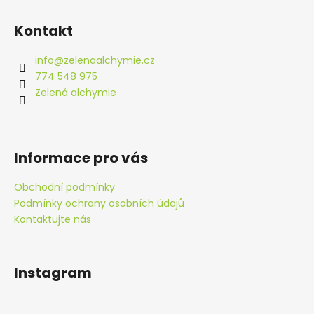
Z
á
Kontakt
p
a
info
@
zelenaalchymie.cz
t
774 548 975
í
Zelená alchymie
Informace pro vás
Obchodní podmínky
Podmínky ochrany osobních údajů
Kontaktujte nás
Instagram