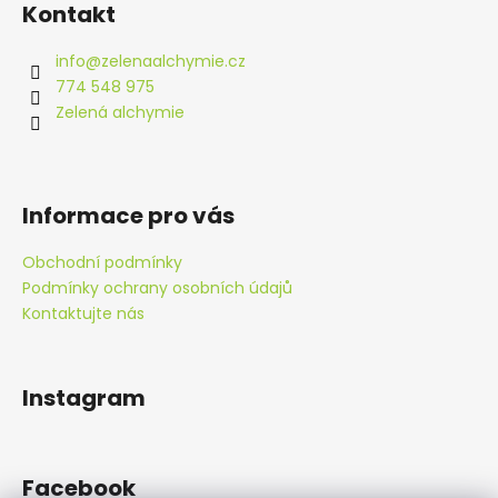
á
Kontakt
p
a
info
@
zelenaalchymie.cz
t
774 548 975
í
Zelená alchymie
Informace pro vás
Obchodní podmínky
Podmínky ochrany osobních údajů
Kontaktujte nás
Instagram
Facebook