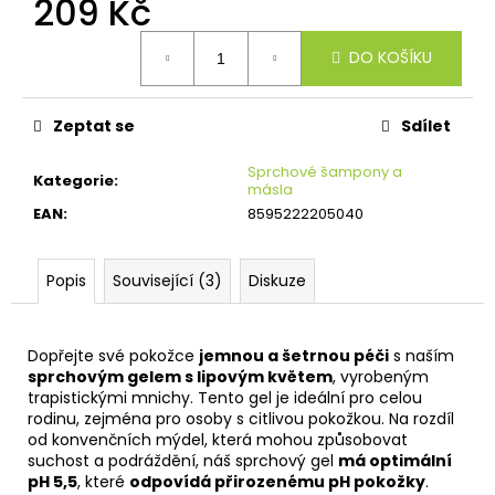
209 Kč
č
u
Měrná
j
DO KOŠÍKU
cena:
e
m
e
Zeptat se
Sdílet
Sprchové šampony a
Kategorie
:
másla
EAN
:
8595222205040
Popis
Související (3)
Diskuze
Dopřejte své pokožce
jemnou a šetrnou péči
s naším
sprchovým gelem s lipovým květem
, vyrobeným
trapistickými mnichy. Tento gel je ideální pro celou
rodinu, zejména pro osoby s citlivou pokožkou. Na rozdíl
od konvenčních mýdel, která mohou způsobovat
suchost a podráždění, náš sprchový gel
má optimální
pH 5,5
, které
odpovídá přirozenému pH pokožky
.