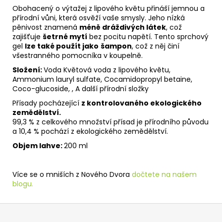
Obohacený o výtažej z lipového květu přináší jemnou a
přírodní vůni, která osvěží vaše smysly. Jeho nízká
pěnivost znamená
méně dráždivých látek
, což
zajišťuje
šetrné mytí
bez pocitu napětí. Tento sprchový
gel
lze také použít jako
šampon
, což z něj činí
všestranného pomocníka v koupelně.
Složení:
Voda Květová voda z lipového květu,
Ammonium lauryl sulfate, Cocamidopropyl betaine,
Coco-glucoside, , A další přírodní složky
Přísady pocházející
z kontrolovaného ekologického
zemědělství.
99,3 % z celkového množství přísad je přírodního původu
a 10,4 % pochází z ekologického zemědělství.
Objem lahve:
200 ml
Více se o mniších z Nového Dvora
dočtete na našem
blogu.
Z