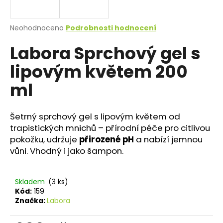
a
j
Průměrné
Neohodnoceno
Podrobnosti hodnocení
í
hodnocení
Labora Sprchový gel s
produktu
t
je
?
lipovým květem 200
0,0
z
ml
5
hvězdiček.
Šetrný sprchový gel s lipovým květem od
HLEDAT
trapistických mnichů – přírodní péče pro citlivou
pokožku, udržuje
přirozené pH
a nabízí jemnou
vůni. Vhodný i jako šampon.
D
o
p
Skladem
(3 ks)
o
Kód:
159
Značka:
Labora
r
u