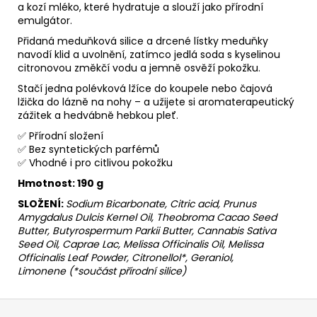
a kozí mléko, které hydratuje a slouží jako přírodní
emulgátor.
Přidaná meduňková silice a drcené lístky meduňky
navodí klid a uvolnění, zatímco jedlá soda s kyselinou
citronovou změkčí vodu a jemně osvěží pokožku.
Stačí jedna polévková lžíce do koupele nebo čajová
lžička do lázně na nohy – a užijete si aromaterapeutický
zážitek a hedvábně hebkou pleť.
✅ Přírodní složení
✅ Bez syntetických parfémů
✅ Vhodné i pro citlivou pokožku
Hmotnost: 190 g
SLOŽENÍ:
Sodium Bicarbonate, Citric acid, Prunus
Amygdalus Dulcis Kernel Oil, Theobroma Cacao Seed
Butter, Butyrospermum Parkii Butter, Cannabis Sativa
Seed Oil, Caprae Lac, Melissa Officinalis Oil, Melissa
Officinalis Leaf Powder, Citronellol*, Geraniol
,
Limonene (*součást přírodní silice)
Z