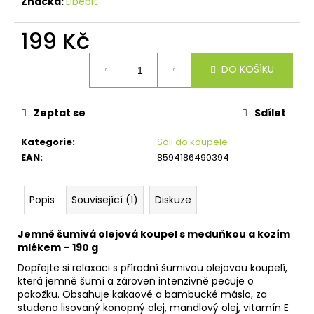
č
Značka:
Libebit
u
j
199 Kč
e
Měrná
m
DO KOŠÍKU
cena:
e
Zeptat se
Sdílet
Kategorie
:
Soli do koupele
EAN
:
8594186490394
Popis
Související (1)
Diskuze
Jemně šumivá olejová koupel s meduňkou a kozím
mlékem – 190 g
Dopřejte si relaxaci s přírodní šumivou olejovou koupelí,
která jemně šumí a zároveň intenzivně pečuje o
pokožku. Obsahuje kakaové a bambucké máslo, za
studena lisovaný konopný olej, mandlový olej, vitamín E