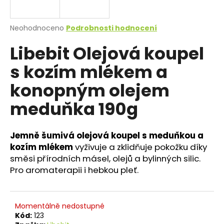
a
j
Průměrné
Neohodnoceno
Podrobnosti hodnocení
í
hodnocení
Libebit Olejová koupel
produktu
t
je
?
s kozím mlékem a
0,0
z
konopným olejem
5
hvězdiček.
meduňka 190g
HLEDAT
Jemně šumivá olejová koupel s meduňkou a
kozím mlékem
vyživuje a zklidňuje pokožku díky
směsi přírodních másel, olejů a bylinných silic.
D
o
Pro aromaterapii i hebkou pleť.
p
o
r
Momentálně nedostupné
u
Kód:
123