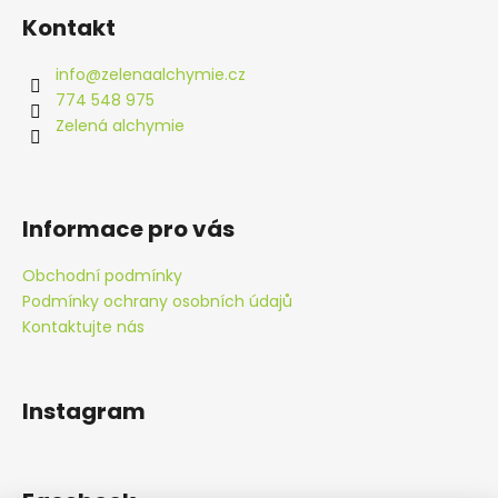
á
Kontakt
p
a
info
@
zelenaalchymie.cz
t
774 548 975
í
Zelená alchymie
Informace pro vás
Obchodní podmínky
Podmínky ochrany osobních údajů
Kontaktujte nás
Instagram