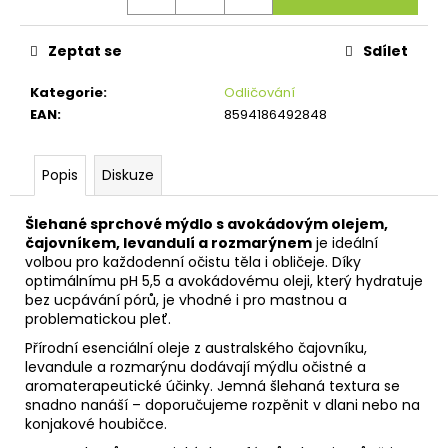
č
u
j
Zeptat se
Sdílet
e
m
Kategorie
:
Odličování
e
EAN
:
8594186492848
Popis
Diskuze
Šlehané sprchové mýdlo s avokádovým olejem,
čajovníkem, levandulí a rozmarýnem
je ideální
volbou pro každodenní očistu těla i obličeje. Díky
optimálnímu pH 5,5 a avokádovému oleji, který hydratuje
bez ucpávání pórů, je vhodné i pro mastnou a
problematickou pleť.
Přírodní esenciální oleje z australského čajovníku,
levandule a rozmarýnu dodávají mýdlu očistné a
aromaterapeutické účinky. Jemná šlehaná textura se
snadno nanáší – doporučujeme rozpěnit v dlani nebo na
konjakové houbičce.