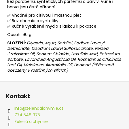
Bez parabenů, syntetických parfémů a barviv. Vůně i
barva jsou čistě přírodní.
✅ Vhodné pro citlivou i mastnou pleť
✅ Bez chemie a syntetiky
✅ Ručně vyráběné mýdlo s láskou k pokožce
Obsah: 90 g
SLOŽENÍ:
Glycerin, Aqua, Sorbitol, Sodium Lauroyl
Isethiona
te, Disodium Lauryl Sulfosuccinate, Persea
Gratissima Oil, Sodium Chloride, Levulinic Acid, Potassium
Sorbate, Lavandula Angustifolia Oil, Rosmarinus Officinalis
Leaf Oil, Melaleuca Alternifolia Oil, Linalool* (*Přirozeně
obsaženy v rostlinných silicích)
Z
á
Kontakt
p
a
info
@
zelenaalchymie.cz
t
774 548 975
í
Zelená alchymie