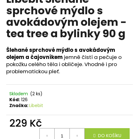
je
a
sprchové mýdlo s
0,0
z
j
avokádovým olejem -
5
í
hvězdiček.
tea tree a bylinky 90 g
t
?
Šlehané sprchové mýdlo s avokádovým
olejem a čajovníkem
jemně čistí a pečuje o
pokožku celého těla i obličeje. Vhodné i pro
problematickou pleť.
HLEDAT
Skladem
(2 ks)
D
Kód:
126
o
Značka:
Libebit
p
o
229 Kč
r
Měrná
u
DO KOŠÍKU
cena: