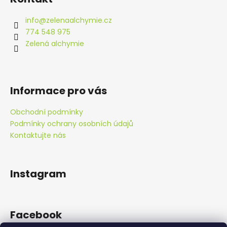
p
a
info
@
zelenaalchymie.cz
t
774 548 975
í
Zelená alchymie
Informace pro vás
Obchodní podmínky
Podmínky ochrany osobních údajů
Kontaktujte nás
Instagram
Facebook