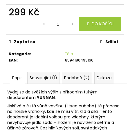
č
u
299 Kč
j
e
Měrná
DO KOŠÍKU
cena:
m
e
Zeptat se
Sdílet
Kategorie
:
Tělo
EAN
:
8594186493166
Popis
Související (1)
Podobné (2)
Diskuze
Vydej se do svěžích výšin s přírodním tuhým
deodorantem
YUNNAN
.
Jiskřivá a čistá vůně vavřínu (litsea cubeba) tě přenese
na horské vrcholky, kde se mísí vítr, klid a síla. Tento
deodorant je ideální volbou pro všechny, kterým
nevyhovuje jedlá soda – složení je navrženo šetrně a
účinně zároveň. Bez hliníkových solí, syntetických