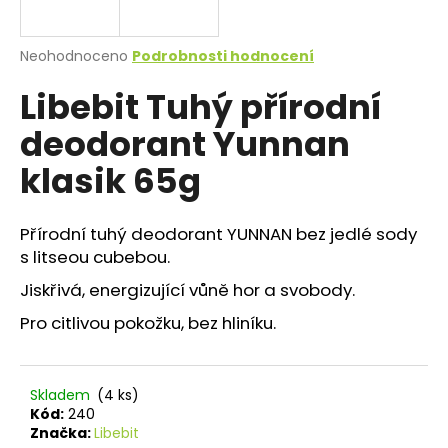
a
j
Průměrné
Neohodnoceno
Podrobnosti hodnocení
í
hodnocení
Libebit Tuhý přírodní
produktu
t
je
?
deodorant Yunnan
0,0
z
klasik 65g
5
hvězdiček.
Přírodní tuhý deodorant YUNNAN bez jedlé sody
HLEDAT
s litseou cubebou.
Jiskřivá, energizující vůně hor a svobody.
D
Pro citlivou pokožku, bez hliníku.
o
p
o
Skladem
(4 ks)
r
Kód:
240
u
Značka:
Libebit