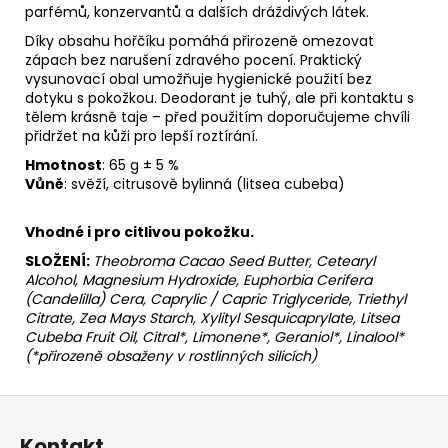
parfémů, konzervantů a dalších dráždivých látek.
Díky obsahu hořčíku pomáhá přirozeně omezovat
zápach bez narušení zdravého pocení. Praktický
vysunovací obal umožňuje hygienické použití bez
dotyku s pokožkou. Deodorant je tuhý, ale při kontaktu s
tělem krásně taje – před použitím doporučujeme chvíli
přidržet na kůži pro lepší roztírání.
Hmotnost
: 65 g ± 5 %
Vůně
: svěží, citrusově bylinná (litsea cubeba)
Vhodné i pro citlivou pokožku.
SLOŽENÍ:
Theobroma Cacao Seed Butter, Cetearyl
Alcohol, Magnesium Hydroxide, Euphorbia Cerifera
(Candelilla) Cera, Caprylic / Capric Triglyceride, Triethyl
Citrate, Zea Mays Starch, Xylityl Sesquicaprylate, Litsea
Cubeba Fruit Oil, Citral*, Limonene*, Geraniol*, Linalool*
(*přirozeně obsaženy v rostlinných silicích)
Z
á
Kontakt