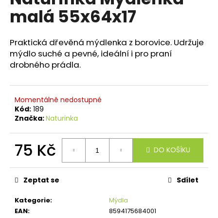
je
a
malá 55x64x17
0,0
z
j
5
í
hvězdiček.
Praktická dřevěná mýdlenka z borovice. Udržuje
t
mýdlo suché a pevné, ideální i pro praní
?
drobného prádla.
Momentálně nedostupné
Kód:
189
HLEDAT
Značka:
Naturinka
75 Kč
DO KOŠÍKU
D
Měrná
o
cena:
p
Zeptat se
Sdílet
o
r
Kategorie
:
Mýdla
u
EAN
:
8594175684001