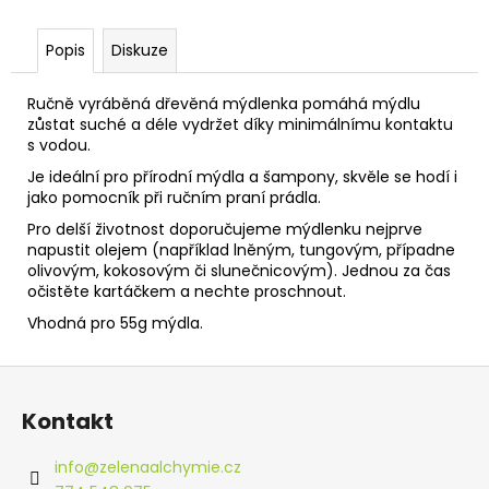
č
u
j
Popis
Diskuze
e
m
Ručně vyráběná dřevěná mýdlenka pomáhá mýdlu
e
zůstat suché a déle vydržet díky minimálnímu kontaktu
s vodou.
Je ideální pro přírodní mýdla a šampony, skvěle se hodí i
jako pomocník při ručním praní prádla.
Pro delší životnost doporučujeme mýdlenku nejprve
napustit olejem (například lněným, tungovým, případne
olivovým, kokosovým či slunečnicovým). Jednou za čas
očistěte kartáčkem a nechte proschnout.
Vhodná pro 55g mýdla.
Z
á
Kontakt
p
a
info
@
zelenaalchymie.cz