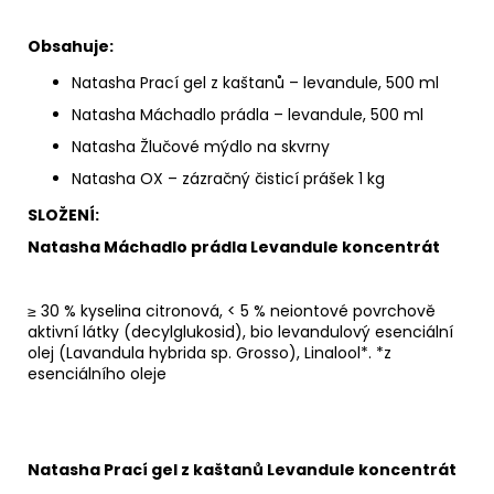
Obsahuje:
Natasha Prací gel z kaštanů – levandule, 500 ml
Natasha Máchadlo prádla – levandule, 500 ml
Natasha Žlučové mýdlo na skvrny
Natasha OX – zázračný čisticí prášek 1 kg
SLOŽENÍ:
Natasha Máchadlo prádla Levandule koncentrát
≥ 30 % kyselina citronová, < 5 % neiontové povrchově
aktivní látky (decylglukosid), bio levandulový esenciální
olej (Lavandula hybrida sp. Grosso), Linalool*. *z
esenciálního oleje
Natasha Prací gel z kaštanů Levandule koncentrát