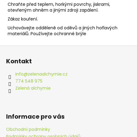
Chraňte před teplem, horkými povrchy, jiskrami,
otevřeným ohněm a jinými zdroji zapálení.
Zákaz kouření.
Uchovávejte odděleně od oděvů a jiných hořlavých
materiálů. Používejte ochranné brýle
Z
á
Kontakt
p
a
info
@
zelenaalchymie.cz
t
774 548 975
í
Zelená alchymie
Informace pro vás
Obchodní podmínky
Podmínky ochrany osobních údajů