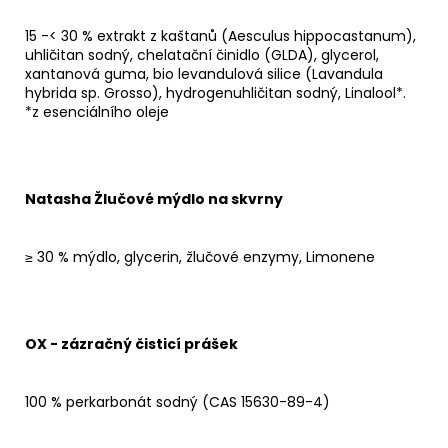
15 -< 30 % extrakt z kaštanů (Aesculus hippocastanum),
uhličitan sodný, chelatační činidlo (GLDA), glycerol,
xantanová guma, bio levandulová silice (Lavandula
hybrida sp. Grosso), hydrogenuhličitan sodný, Linalool*.
*z esenciálního oleje
Natasha Žlučové mýdlo na skvrny
≥ 30 % mýdlo, glycerin, žlučové enzymy, Limonene
OX - zázračný čisticí prášek
100 % perkarbonát sodný (CAS 15630-89-4)