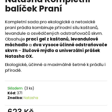
je
a
balíček Praní
0,0
z
j
5
í
hvězdiček.
Kompletní sada pro ekologické a netoxické
t
praní prádla kombinuje přírodní sílu kaštanů,
?
levandule a osvědčených odstraňovačů skvrn.
Obsahuje
prací gel z kaštanů, levandulové
máchadlo
a
dva vysoce účinné odstraňovače
skvrn
–
žlučové mýdlo a univerzální prášek
Natasha OX.
HLEDAT
Ekologické, účinné a maximálně šetrné k prádlu i
přírodě.
D
o
Skladem
(3 ks)
p
Kód:
371
o
Značka:
Natasha
r
u
623 Kč