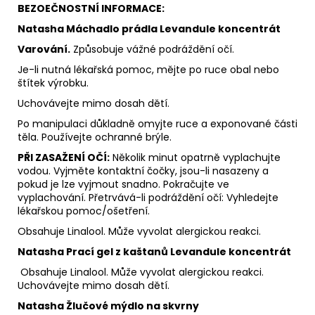
BEZOEČNOSTNÍ INFORMACE:
Natasha Máchadlo prádla Levandule koncentrát
Varování.
Způsobuje vážné podráždění očí.
Je-li nutná lékařská pomoc, mějte po ruce obal nebo
štítek výrobku.
Uchovávejte mimo dosah dětí.
Po manipulaci důkladně omyjte ruce a exponované části
těla. Používejte ochranné brýle.
PŘI ZASAŽENÍ OČÍ:
Několik minut opatrně vyplachujte
vodou. Vyjměte kontaktní čočky, jsou-li nasazeny a
pokud je lze vyjmout snadno. Pokračujte ve
vyplachování. Přetrvává-li podráždění očí: Vyhledejte
lékařskou pomoc/ošetření.
Obsahuje Linalool. Může vyvolat alergickou reakci.
Natasha Prací gel z kaštanů Levandule koncentrát
Obsahuje Linalool. Může vyvolat alergickou reakci.
Uchovávejte mimo dosah dětí.
Natasha Žlučové mýdlo na skvrny