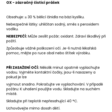
OX - zázračný čisticí prášek
Obsahuje: ≥ 30 % bělicí činidla na bázi kyslíku.
Nebezpečné látky: uhličitan sodný, směs s peroxidem
vodíku.
NEBEZPEČÍ:
Může zesílit požár; oxidant. Zdraví škodlivý při
požití.
Způsobuje vážné poškození očí. Je-li nutná lékařská
pomoc, mějte po ruce obal nebo štítek výrobku.
PŘI ZASAŽENÍ OČÍ:
Několik minut opatrně vyplachujte
vodou. Vyjměte kontaktní čočky, jsou-li nasazeny a
pokud je lze
vyjmout snadno. Pokračujte ve vyplachování. V případě
požáru: K uhašení použijte vodu. Skladujte na suchém
místě.
Skladujte při teplotě nepřesahující 40 °C.
Uchovávejte mimo dosah dětí.