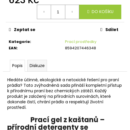
č
u
Měrná
DO KOŠÍKU
cena:
j
e
m
Zeptat se
Sdílet
e
Kategorie
:
Prací prostředky
EAN
:
8594207446348
Popis
Diskuze
Hledáte účinné, ekologické a netoxické řešení pro praní
prádla? Tato zvýhodněná sada přináší kompletní přístup
k přírodnímu praní bez chemických zátěží. Každý
produkt je založený na přírodních surovinách, které
dokonale čistí, chrání prádlo a respektují životní
prostředí.
Prací gel z kaštanů –
přírodní detergenty se