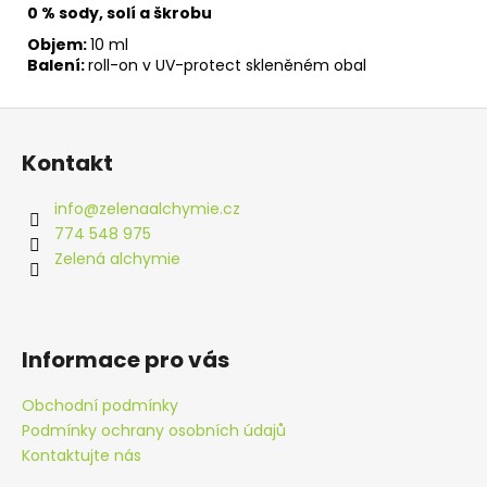
0 % sody, solí a škrobu
Objem:
10 ml
Balení:
roll-on v UV-protect skleněném obal
Z
á
Kontakt
p
a
info
@
zelenaalchymie.cz
t
774 548 975
í
Zelená alchymie
Informace pro vás
Obchodní podmínky
Podmínky ochrany osobních údajů
Kontaktujte nás