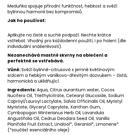
Meduňka spojuje přírodní funkčnost, hebkost a svěží
bylinnou harmonii bez kompromisů.
Jak ho používat:
Aplikujte na čisté a suché podpaží. Nechte krátce
vstřebat. Vhodný pro každodenní použití, i po holení (dle
individuální snášenlivosti).
Nezanechává mastné skvrny na oblečení a
perfektně se vstřebává.
Vůně:
Svěží bylinně-citrusová s jemně květinovým
srdcem a hebkým vanilkovo-dřevitým dozvukem – čistá,
harmonická a uklidňující.
Ingredients:
Aqua, Citrus aurantium water, Cocos
Nucifera Oil, Triethylcitrate, Cetearyl Glucoside, Sodium
Caproyl/Lauroyl Lactylate, Salvia Officinalis Oil, Myristyl
Myristate, Glyceryl Caprylate, Xanthan Gum,
Cymbopogon Winterianus Herb Oil, Lavandula
Angustifolia Oil, Cedrus Deodara Seed Oil, Vanilla
Planifolia Fruit Extract, Linalool*, Geraniol*, Limonene*
(*součást esenciálního oleje)