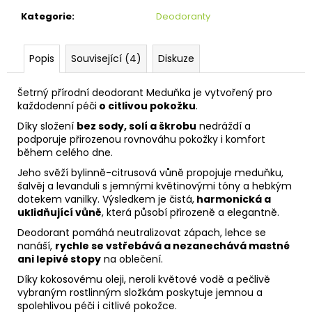
č
u
Kategorie
:
Deodoranty
j
e
Popis
Související (4)
Diskuze
m
e
Šetrný přírodní deodorant Meduňka je vytvořený pro
každodenní péči
o citlivou pokožku
.
Díky složení
bez sody, solí a škrobu
nedráždí a
podporuje přirozenou rovnováhu pokožky i komfort
během celého dne.
Jeho svěží bylinně-citrusová vůně propojuje meduňku,
šalvěj a levanduli s jemnými květinovými tóny a hebkým
dotekem vanilky. Výsledkem je čistá,
harmonická a
uklidňující vůně
, která působí přirozeně a elegantně.
Deodorant pomáhá neutralizovat zápach, lehce se
nanáší,
rychle se vstřebává a nezanechává mastné
ani lepivé stopy
na oblečení.
Díky kokosovému oleji, neroli květové vodě a pečlivě
vybraným rostlinným složkám poskytuje jemnou a
spolehlivou péči i citlivé pokožce.