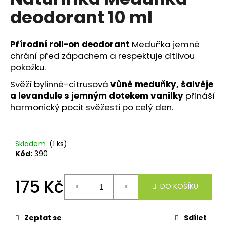
je
a
deodorant 10 ml
0,0
z
j
5
í
hvězdiček.
Přírodní roll-on deodorant
Meduňka jemně
t
chrání před zápachem a respektuje citlivou
?
pokožku.
Svěží bylinně-citrusová
vůně meduňky, šalvěje
a levandule s jemným dotekem vanilky
přináší
harmonický pocit svěžesti po celý den.
HLEDAT
Skladem
(1 ks)
Kód:
390
D
o
175 Kč
p
DO KOŠÍKU
o
Měrná
r
cena:
u
Zeptat se
Sdílet