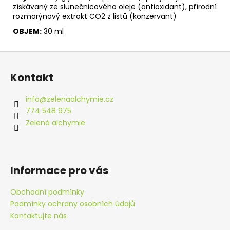
získávaný ze slunečnicového oleje (antioxidant), přírodní
rozmarýnový extrakt CO2 z listů (konzervant)
OBJEM:
30 ml
Z
á
Kontakt
p
a
info
@
zelenaalchymie.cz
t
774 548 975
í
Zelená alchymie
Informace pro vás
Obchodní podmínky
Podmínky ochrany osobních údajů
Kontaktujte nás