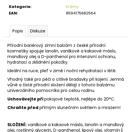
č
u
Kategorie
:
Krémy
j
EAN
:
8594175682564
e
m
Popis
Diskuze
e
Přírodní bariérový zimní balzám z české přírodní
kosmetiky spojuje lanolin, vanilkové a kakaové máslo,
mandlový olej a D-panthenol pro intenzivní ochranu,
hydrataci a zklidnění pokožky.
Ideální na ruce, pleť v zimě i noční rehydrataci v létě.
Vhodný také pro péči o citlivé bradavky při kojení. Jemná
vůně a čisté přírodní složení dělají z tohoto balzámu
univerzálního pomocníka pro celou rodinu.
Uchovávejte při
pokojové teplotě, nejlépe do 20°C.
Chraňte před
přímým slunečním světlem a mrazem!
SLOŽENÍ:
vanilkové a kakaové máslo, lanolín a mandlový
olej, rostlinný glycerin, D-panthenol, lipový olej, vitamín E