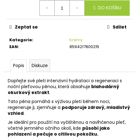
č
Měrná
u
DO KOŠÍKU
cena:
j
e
Zeptat se
Sdílet
m
e
Kategorie
:
Krémy
EAN
:
8594217800215
Popis
Diskuze
Dopřejte své pleti intenzivní hydrataci a regeneraci s
noční pleťovou pěnou, která obsahuje
blahodárný
okurkový extrakt
.
Tato pěna pomáhá s výživou pleti během noci,
regeneruje ji, zjemňuje a
podporuje zdravý, mladistvý
vzhled
.
Je ideální pro použití na vyčištěnou a navlhčenou pleť,
včetně jemného očního okolí, kde
působí jako
pohlazení a pečuje o citlivou pokožku.