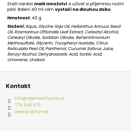
Stačí nanést
malé množství
a užívat si příjemnou noční
péči. Balení 40 ml vám
vystačí na dlouhou dobu
.
Hmotnost:
40 g
Složení:
Aqua,
Glycine Soja Oil, Helianthus Annuus Seed
Oil, Rosmarinus Officinalis Leaf Extract, Cetearyl Alcohol,
Cetearyl Olivate, Sorbitan Olivate, Behentrimonium
Methosulfate, Glycerin, Tocopheryl Acetate, Citrus
Reticulata Peel Oil, Panthenol, Cucumis Sativus Juice,
Benzyl Alcohol, Dehydroacetic Acid, Sorbic Acid,
Limonene, Linalool.
Z
á
Kontakt
p
a
info
@
zelenaalchymie.cz
t
774 548 975
í
Zelená alchymie