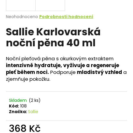
a
j
Průměrné
Neohodnoceno
Podrobnosti hodnocení
í
hodnocení
Sallie Karlovarská
produktu
t
je
?
noční pěna 40 ml
0,0
z
5
hvězdiček.
Noční pleťová pěna s okurkovým extraktem
intenzivně hydratuje, vyživuje a regeneruje
HLEDAT
pleť během noci.
Podporuje
mladistvý vzhled
a
zjemňuje pokožku.
D
o
Skladem
(2 ks)
Kód:
108
p
Značka:
Sallie
o
r
368 Kč
u