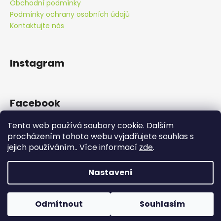
Obchodní podmínky
a
Podmínky ochrany osobních údajů
j
Kontaktujte nás
í
t
?
Instagram
Facebook
HLEDAT
Tento web používá soubory cookie. Dalším
procházením tohoto webu vyjadřujete souhlas s
jejich používáním.. Více informací
zde
.
Doprava zdarma od 890 Kč!
D
o
Nastavení
p
Vytvořil Shoptet
o
Copyright 2026
Zelená alchymie
. Všechna práva
r
Odmítnout
Souhlasím
vyhrazena.
u
Balíčky s objednávkami odesíláme hned následující den