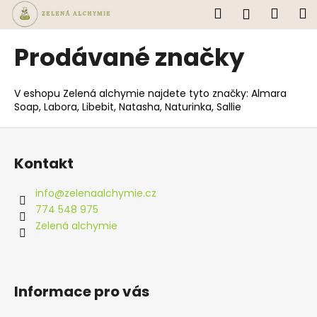
K
Přejít
Hledat
Náku
M
Přihlášen
na
o
obsah
Zpět
Zpět
košík
š
Prodávané značky
í
C
k
o
V eshopu Zelená alchymie najdete tyto značky: Almara
Soap, Labora, Libebit, Natasha, Naturinka, Sallie
p
o
Z
t
á
Kontakt
ř
p
e
a
info
@
zelenaalchymie.cz
b
t
774 548 975
u
í
Zelená alchymie
j
e
t
Informace pro vás
e
n