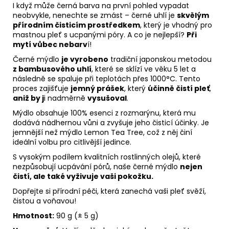
I když může černá barva na první pohled vypadat
neobvykle, nenechte se zmást – černé uhlí je
skvělým
přírodním čisticím prostředkem
, který je vhodný pro
mastnou pleť s ucpanými póry. A co je nejlepší?
Při
mytí vůbec nebarv
í!
Černé mýdlo
je vyrobeno
tradiční japonskou metodou
z bambusového uhlí
, které se sklízí ve věku 5 let a
následně se spaluje při teplotách přes 1000°C. Tento
proces zajišťuje
jemný prášek
, který
účinně čistí pleť
,
aniž by j
i nadměrně
vysušoval
.
Mýdlo obsahuje 100% esenci z rozmarýnu, která mu
dodává nádhernou vůni a zvyšuje jeho čisticí účinky. Je
jemnější než mýdlo Lemon Tea Tree, což z něj činí
ideální volbu pro citlivější jedince.
S vysokým podílem kvalitních rostlinných olejů, které
nezpůsobují ucpávání pórů, naše černé mýdlo
nejen
čistí, ale také vyživuje vaši pokožku.
Dopřejte si přírodní péči, která zanechá vaši pleť svěží,
čistou a voňavou!
Hmotnost:
90 g (± 5 g)