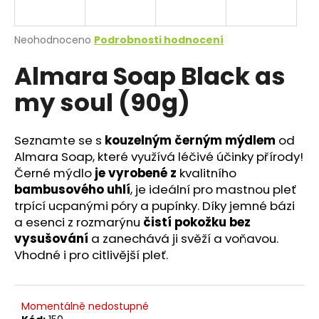
a
j
Průměrné
Neohodnoceno
Podrobnosti hodnocení
í
hodnocení
Almara Soap Black as
produktu
t
je
?
my soul (90g)
0,0
z
5
hvězdiček.
Seznamte se s
kouzelným černým mýdlem
od
Almara Soap, které využívá léčivé účinky přírody!
HLEDAT
Černé mýdlo
je vyrobené z
kvalitního
bambusového uhlí
, je ideální pro mastnou pleť
trpící ucpanými póry a pupínky. Díky jemné bázi
a esenci z rozmarýnu
čistí pokožku bez
D
vysušování
a zanechává ji svěží a voňavou.
o
Vhodné i pro citlivější pleť.
p
o
r
u
Momentálně nedostupné