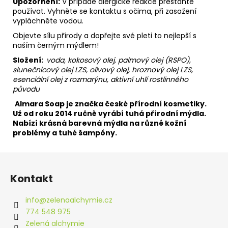
Upozornění:
V případě alergické reakce přestaňte
používat. Vyhněte se kontaktu s očima, při zasažení
vypláchněte vodou.
Objevte sílu přírody a dopřejte své pleti to nejlepší s
naším černým mýdlem!
Složení:
voda, kokosový olej, palmový olej (RSPO),
slunečnicový olej LZS, olivový olej, hroznový olej LZS,
esenciální olej z rozmarýnu, aktivní uhlí rostlinného
původu
Almara Soap je značka české přírodní kosmetiky.
Už od roku 2014 ručně vyrábí tuhá přírodní mýdla.
Nabízí krásná barevná mýdla na různé kožní
problémy a tuhé šampóny.
Z
á
Kontakt
p
a
info
@
zelenaalchymie.cz
t
774 548 975
í
Zelená alchymie