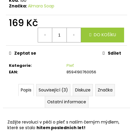
č
Kód:
150
Značka:
Almara Soap
u
j
169 Kč
e
m
Měrná
e
DO KOŠÍKU
cena:
Zeptat se
Sdílet
Kategorie
:
Pleť
EAN
:
8594190760056
Popis
Související (3)
Diskuze
Značka
Ostatní informace
Zažijte revoluci v péči o pleť s naším černým mýdlem,
které se stalo
hitem posledních let!