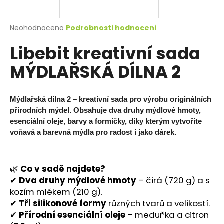
a
j
Průměrné
Neohodnoceno
Podrobnosti hodnocení
í
hodnocení
Libebit kreativní sada
produktu
t
je
?
MÝDLAŘSKÁ DÍLNA 2
0,0
z
5
hvězdiček.
Mýdlařská dílna 2
– kreativní sada pro výrobu
originálních
přírodních mýdel
. Obsahuje
dva druhy mýdlové hmoty,
HLEDAT
esenciální oleje, barvy a formičky
, díky kterým vytvoříte
voňavá a barevná mýdla
pro radost i jako dárek.
D
🌿
Co v sadě najdete?
o
✔
Dva druhy mýdlové hmoty
– čirá (720 g) a s
p
o
kozím mlékem (210 g).
r
✔
Tři silikonové formy
různých tvarů a velikostí.
u
✔
Přírodní esenciální oleje
– meduňka a citron