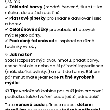
č
(7,5 ml).
u
✔
Základní barvy
(modrá, červená, žlutá) – lze
j
míchat do dalších odstínů.
e
✔
Plastové pipetky
pro snadné dávkování silic
m
a barev.
e
✔
Celofánové sáčky
pro zabalení hotových
mýdel jako dárky.
✔
Podrobný fotonávod
s inspirací na různé
techniky výroby.
✨
Jak na to?
Stačí rozpustit mýdlovou hmotu, přidat barvy,
esenciální oleje nebo další přírodní ingredience
(mák, skořici, bylinky…) a nalít do formy. Během
pár minut máte jedinečné
ručně vyrobené
mýdlo
!
🎁
Tip:
Rozložená krabice poslouží jako pracovní
podložka, takže tvoření bude ještě jednodušší.
Tato
voňavá sada
přinese radost
dětem i