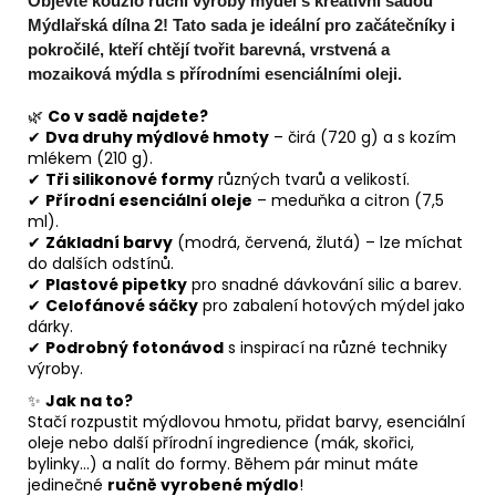
Objevte kouzlo
ruční výroby mýdel
s kreativní sadou
Mýdlařská dílna 2
! Tato sada je ideální pro
začátečníky i
pokročilé
, kteří chtějí tvořit
barevná, vrstvená a
mozaiková mýdla
s přírodními esenciálními oleji.
🌿
Co v sadě najdete?
✔
Dva druhy mýdlové hmoty
– čirá (720 g) a s kozím
mlékem (210 g).
✔
Tři silikonové formy
různých tvarů a velikostí.
✔
Přírodní esenciální oleje
– meduňka a citron (7,5
ml).
✔
Základní barvy
(modrá, červená, žlutá) – lze míchat
do dalších odstínů.
✔
Plastové pipetky
pro snadné dávkování silic a barev.
✔
Celofánové sáčky
pro zabalení hotových mýdel jako
dárky.
✔
Podrobný fotonávod
s inspirací na různé techniky
výroby.
✨
Jak na to?
Stačí rozpustit mýdlovou hmotu, přidat barvy, esenciální
oleje nebo další přírodní ingredience (mák, skořici,
bylinky…) a nalít do formy. Během pár minut máte
jedinečné
ručně vyrobené mýdlo
!