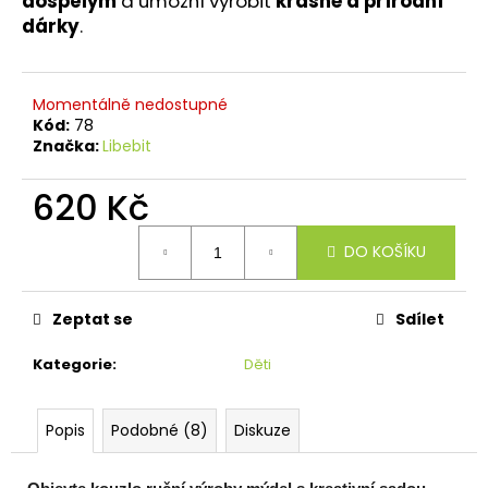
dospělým
a umožní vyrobit
krásné a přírodní
dárky
.
Momentálně nedostupné
Kód:
78
Značka:
Libebit
620 Kč
Měrná
DO KOŠÍKU
cena:
Zeptat se
Sdílet
Kategorie
:
Děti
Popis
Podobné (8)
Diskuze