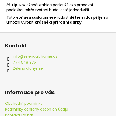
🎁
Tip:
Rozložená krabice poslouží jako pracovní
podložka, takže tvoření bude ještě jednodušší.
Tato
voňavá sada
přinese radost
dětem i dospělým
a
umožní vyrobit
krásné a přírodní dárky
.
Z
á
Kontakt
p
a
info
@
zelenaalchymie.cz
t
774 548 975
í
Zelená alchymie
Informace pro vás
Obchodní podmínky
Podmínky ochrany osobních údajů
Kontaktujte nás