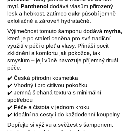
mytí.
Panthenol
dodává vlasům přirozený
lesk a hebkost, zatímco
cukr
působí jemně
exfoliačně a zároveň hydratačně.
Výjimečnost tomuto šamponu dodává
myrha
,
která je po staletí ceněna pro své tradiční
využití v péči o pleť a vlasy. Přináší pocit
zklidnění a komfortu jak pokožce, tak
smyslům – její vůně navozuje příjemný rituál
péče.
✔️ Česká přírodní kosmetika
✔️ Vhodný i pro citlivou pokožku
✔️ Jemná šlehaná textura s minimální
spotřebou
✔️ Péče a čistota v jednom kroku
✔️ Ideální na cesty i do každodenní koupelny
Dopřejte si výživu a svěžest s šamponem,