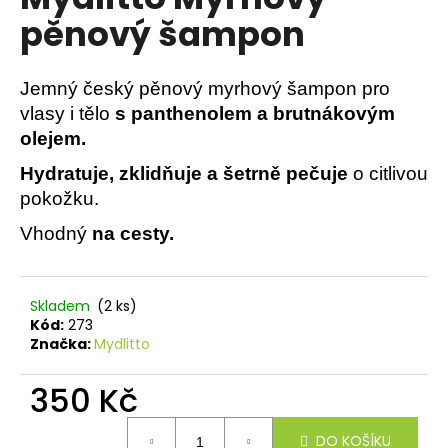
je
a
pěnový šampon
0,0
z
j
5
í
hvězdiček.
Jemný český pěnový myrhový šampon pro
t
vlasy i tělo
s panthenolem a brutnákovým
?
olejem.
Hydratuje, zklidňuje a šetrně pečuje
o citlivou
pokožku.
HLEDAT
Vhodný
na cesty.
Skladem
(2 ks)
D
Kód:
273
o
Značka:
Mydlitto
p
o
350 Kč
r
Měrná
u
DO KOŠÍKU
cena: