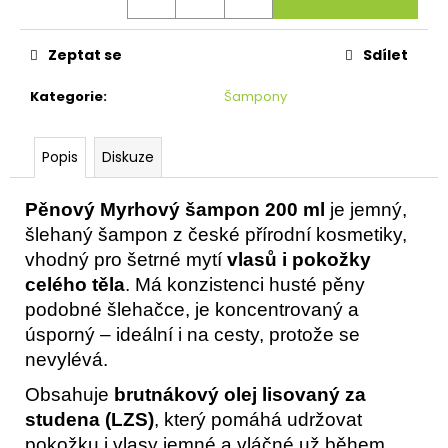
č
u
j
Zeptat se
Sdílet
e
m
Kategorie
:
Šampony
e
Popis
Diskuze
Pěnový Myrhový šampon 200 ml
je jemný,
šlehaný šampon z české přírodní kosmetiky,
vhodný pro šetrné mytí
vlasů i pokožky
celého těla
. Má konzistenci husté pěny
podobné šlehačce, je koncentrovaný a
úsporný – ideální i na cesty, protože se
nevylévá.
Obsahuje
brutnákový olej lisovaný za
studena (LZS)
, který pomáhá udržovat
pokožku i vlasy jemné a vláčné už během