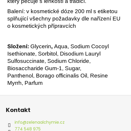
který pečuje s lehkostí a tradicí.
Balení: v kosmetické dóze 200 ml s etiketou
splňující všechny požadavky dle nařízení EU
o kosmetických přípravcích
Složení:
Glycerin
,
Aqua, Sodium Cocoyl
Isethionate, Sorbitol, Disodium Lauryl
Sulfosuccinate, Sodium Chloride,
Biosaccharide Gum-1, Sugar,
Panthenol, Borago officinalis Oil, Resine
Myrrh, Parfum
Z
á
Kontakt
p
a
info
@
zelenaalchymie.cz
t
774 548 975