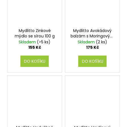
Mydlitto Zinkové
Mydlitto Avokádový
mýdlo se sírou 100 g
balzám s Moringovým
olejem - sklo 25 ml
Skladem
(>5 ks)
Skladem
(2 ks)
155 Kč
175 Kč
DO KOŠÍKU
DO KOŠÍKU