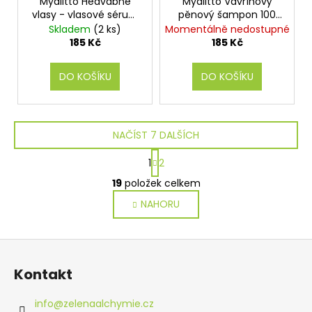
Mydlitto Hedvábné
Mydlitto Vavřínový
vlasy - vlasové sérum
pěnový šampon 100
s hedvábím 60 ml
ml
Skladem
(2 ks)
Momentálně nedostupné
185 Kč
185 Kč
DO KOŠÍKU
DO KOŠÍKU
NAČÍST 7 DALŠÍCH
S
1
2
t
O
r
19
položek celkem
v
á
NAHORU
l
n
k
á
o
d
Z
v
a
á
á
c
Kontakt
n
p
í
í
p
a
info
@
zelenaalchymie.cz