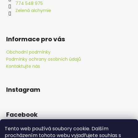
r
t
774 548 975
v
í
Zelená alchymie
k
y
v
ý
Informace pro vás
p
i
Obchodní podmínky
s
Podmínky ochrany osobních údajů
u
Kontaktujte nás
Instagram
Facebook
Tento web používá soubory cookie. Dalším
procházením tohoto webu vyjadřujete souhlas s