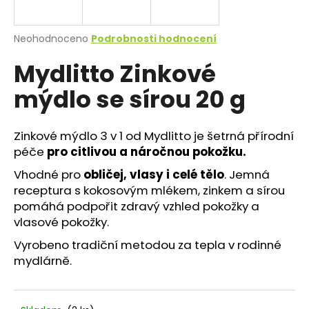
a
j
Průměrné
Neohodnoceno
Podrobnosti hodnocení
í
hodnocení
Mydlitto Zinkové
produktu
t
je
?
mýdlo se sírou 20 g
0,0
z
5
hvězdiček.
Zinkové mýdlo 3 v 1 od Mydlitto je šetrná přírodní
péče
pro citlivou a náročnou pokožku.
HLEDAT
Vhodné pro
obličej, vlasy i celé tělo
. Jemná
receptura s kokosovým mlékem, zinkem a sírou
pomáhá podpořit zdravý vzhled pokožky a
D
vlasové pokožky.
o
Vyrobeno tradiční metodou za tepla v rodinné
p
mydlárně.
o
r
u