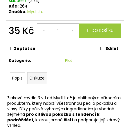
č
Skladem
(2 ks)
Kód:
264
u
Značka:
Mydlitto
j
e
m
35 Kč
DO KOŠÍKU
e
Měrná
cena:
Zeptat se
Sdílet
Kategorie
:
Pleť
Popis
Diskuze
Zinkové mýdlo 3 v 1 od Mydlitto® je oblíbeným přírodním
produktem, který nabízí všestrannou péči o pokožku a
vlasy. Díky pečlivě vybraným ingrediencím je vhodné
zejména
pro citlivou pokožku s tendencí k
podráždění,
kterou jemně
čistí
a podporuje její zdravý
vzhled.