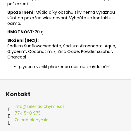
poškození.
Upozornění:
Mýdlo díky obsahu síry nemá výraznou
vůni, na pokožce však nevoní. Vyhněte se kontaktu s
očima.
HMOTNOST:
20 g
Složení (INCI):
Sodium Sunflowerseedate, Sodium Almondate, Aqua,
Glycerin*, Coconut milk, Zinc Oxide, Powder sulphur,
Charcoal
glycerin vznikl přirozenou cestou zmýdelnění
Z
á
Kontakt
p
a
info
@
zelenaalchymie.cz
t
774 548 975
í
Zelená alchymie