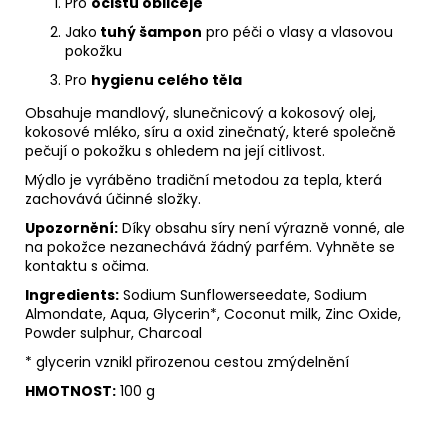
Pro
očistu obličeje
Jako
tuhý šampon
pro péči o vlasy a vlasovou
pokožku
Pro
hygienu celého těla
Obsahuje mandlový, slunečnicový a kokosový olej,
kokosové mléko, síru a oxid zinečnatý, které společně
pečují o pokožku s ohledem na její citlivost.
Mýdlo je vyráběno tradiční metodou za tepla, která
zachovává účinné složky.
Upozornění:
Díky obsahu síry není výrazně vonné, ale
na pokožce nezanechává žádný parfém. Vyhněte se
kontaktu s očima.
Ingredients:
Sodium Sunflowerseedate, Sodium
Almondate, Aqua, Glycerin*, Coconut milk, Zinc Oxide,
Powder sulphur, Charcoal
* glycerin vznikl přirozenou cestou zmýdelnění
HMOTNOST:
100 g