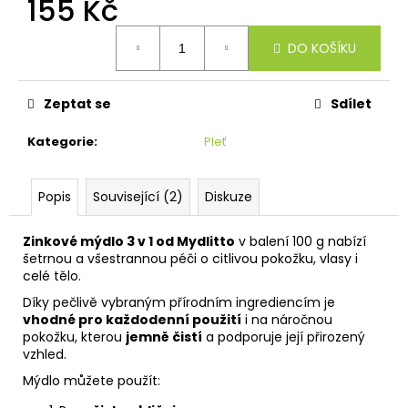
č
155 Kč
u
Měrná
j
DO KOŠÍKU
cena:
e
m
e
Zeptat se
Sdílet
Kategorie
:
Pleť
Popis
Související (2)
Diskuze
Zinkové mýdlo 3 v 1 od Mydlitto
v balení 100 g nabízí
šetrnou a všestrannou péči o citlivou pokožku, vlasy i
celé tělo.
Díky pečlivě vybraným přírodním ingrediencím je
vhodné pro každodenní použití
i na náročnou
pokožku, kterou
jemně čistí
a podporuje její přirozený
vzhled.
Mýdlo můžete použít: