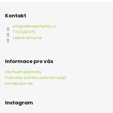
Z
á
Kontakt
p
a
info
@
zelenaalchymie.cz
t
774 548 975
í
Zelená alchymie
Informace pro vás
Obchodní podmínky
Podmínky ochrany osobních údajů
Kontaktujte nás
Instagram