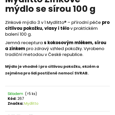
je
a
mýdlo se sírou 100 g
0,0
z
j
5
í
hvězdiček.
Zinkové mýdlo 3 v 1 Mydlitto® – přírodní péče
pro
t
citlivou pokožku, vlasy i tělo
v praktickém
?
balení 100 g.
Jemná receptura
s kokosovým mlékem, sírou
a zinkem
pro zdravý vzhled pokožky. Vyrobeno
tradiční metodou v České republice.
HLEDAT
Mýdlo je vhodné i pro citlivou pokožku, ekzém a
zejména pro lidi postižené nemocí SVRAB.
D
o
p
Skladem
(>5 ks)
o
Kód:
267
r
Značka:
Mydlitto
u